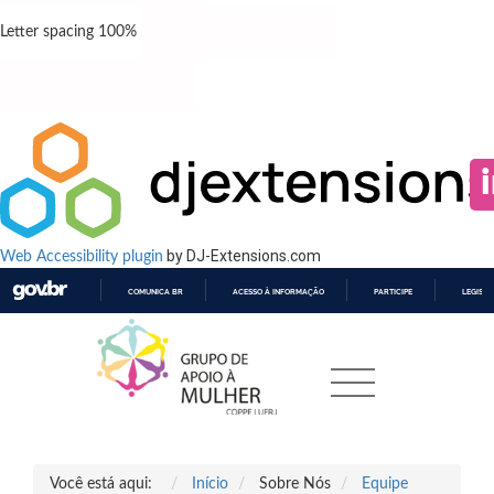
Letter spacing
100
%
by DJ-Extensions.com
Web Accessibility plugin
COMUNICA BR
ACESSO À INFORMAÇÃO
PARTICIPE
LEGISL
IR
PARA
O
CONTEÚDO
Você está aqui:
Início
Sobre Nós
Equipe